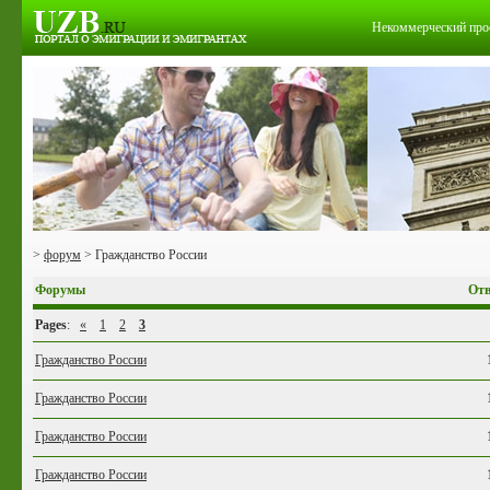
Некоммерческий про
>
форум
> Гражданство России
Форумы
Отв
Pages
:
«
1
2
3
Гражданство России
Гражданство России
Гражданство России
Гражданство России