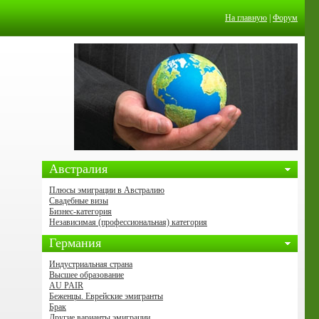
На главную
|
Форум
Австралия
Плюсы эмиграции в Австралию
Свадебные визы
Бизнес-категория
Независимая (профессиональная) категория
Германия
Индустриальная страна
Высшее образование
AU PAIR
Беженцы. Еврейские эмигранты
Брак
Другие варианты эмиграции