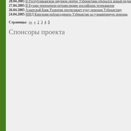
28.04.2005
В Республиканском научном центре Узбекистана открылся новый педи
27.04.2005
В Бухаре прекратили ретрансляцию российских телеканалов
26.04.2005
Азиатский Банк Развития протягивает руку помощи Узбекистану
24.04.2005
МИД Киргизии поблагодарило Узбекистан за гуманитарную помощь
Страницы:
««
«
2
3
4
5
Спонсоры проекта