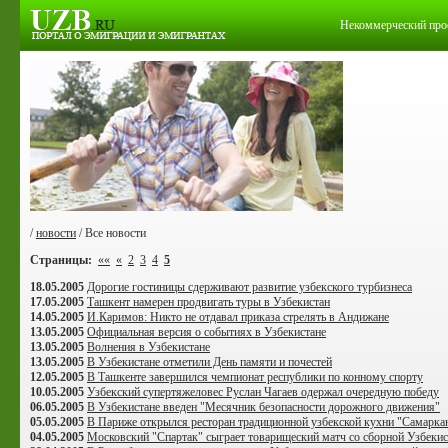
Некоммерческий про
/
новости
/ Все новости
Страницы:
««
«
2
3
4
5
18.05.2005
Дорогие гостиницы сдерживают развитие узбекского турбизнеса
17.05.2005
Ташкент намерен продвигать туры в Узбекистан
14.05.2005
И.Каримов: Никто не отдавал приказа стрелять в Андижане
13.05.2005
Официальная версия о событиях в Узбекистане
13.05.2005
Волнения в Узбекистане
13.05.2005
В Узбекистане отметили День памяти и почестей
12.05.2005
В Ташкенте завершился чемпионат республики по конному спорту
10.05.2005
Узбекский супертяжеловес Руслан Чагаев одержал очередную победу
06.05.2005
В Узбекистане введен "Месячник безопасности дорожного движения"
05.05.2005
В Париже открылся ресторан традиционной узбекской кухни "Самарка
04.05.2005
Московский "Спартак" сыграет товарищеский матч со сборной Узбекис