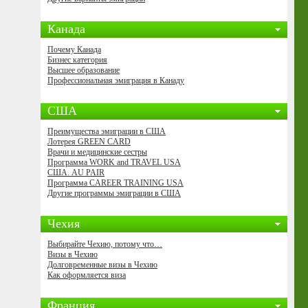
Канада
Почему Канада
Бизнес категория
Высшее образование
Профессиональная эмиграция в Канаду
США
Преимущества эмиграции в США
Лотерея GREEN CARD
Врачи и медицинские сестры
Программа WORK and TRAVEL USA
США. AU PAIR
Программа CAREER TRAINING USA
Другие программы эмиграции в США
Чехия
Выбирайте Чехию, потому что…
Визы в Чехию
Долговременные визы в Чехию
Как оформляется виза
Франция