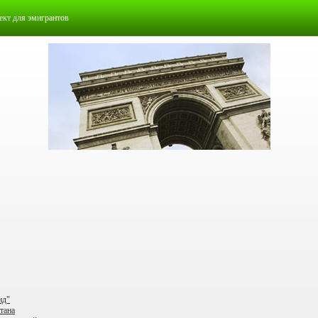
ект для эмигрантов
нд"
тана